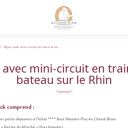
Séjour avec mini-circuit en train et en…
 avec mini-circuit en trai
bateau sur le Rhin
ck comprend :
vec petits déjeuners à l’hôtel **** Best Western Plus Au Cheval Blanc
 » Retour du Marché » (hors boissons)