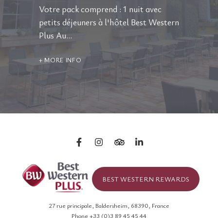
Votre pack comprend : 1 nuit avec
petits déjeuners à l'hôtel Best Western
Plus Au…
MORE INFO
BEST WESTERN REWARDS
27 rue principale
,
Baldersheim
,
68390
,
France
Phone +33 (0)3 89 45 45 44